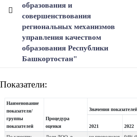
образования и
совершенствования
региональных механизмов
управления качеством
образования Республики
Башкортостан"
Показатели:
Наименование
Значения показателе
показателя/
группы
Процедура
показателей
оценки
2021
2022
По качеству
Доля ДОО, в
не проводился
94% (