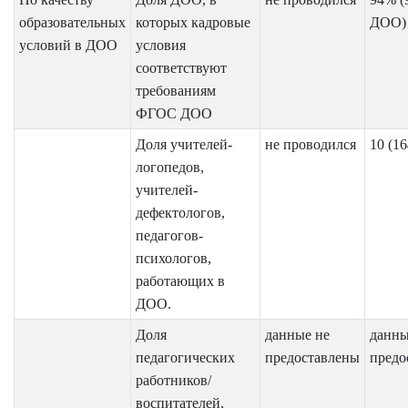
образовательных
которых кадровые
ДОО)
условий в ДОО
условия
соответствуют
требованиям
ФГОС ДОО
Доля учителей-
не проводился
10 (16
логопедов,
учителей-
дефектологов,
педагогов-
психологов,
работающих в
ДОО.
Доля
данные не
данны
педагогических
предоставлены
предо
работников/
воспитателей,