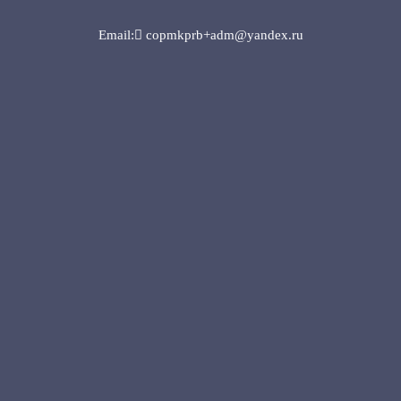
Email: copmkprb+adm@yandex.ru